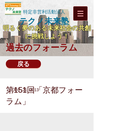
特定非営利活動法人
テクノ未来塾
明るく夢のある未来社会の共創
に挑戦しよう！
過去のフォーラム
戻る
第151回「京都フォー
DEC. 21, 2013
ラム」