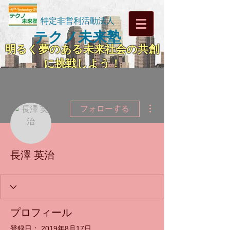
特定非営利活動法人
テクノ未来塾
明るく夢のある未来社会の共創
に挑戦しよう！
その他
フォローする
長澤 英治
プロフィール
登録日： 2019年8月17日