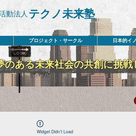
テクノ未来塾
活動法人
プロジェクト・サークル
日本的イ
夢のある未来社会の共創に挑戦
Widget Didn’t Load