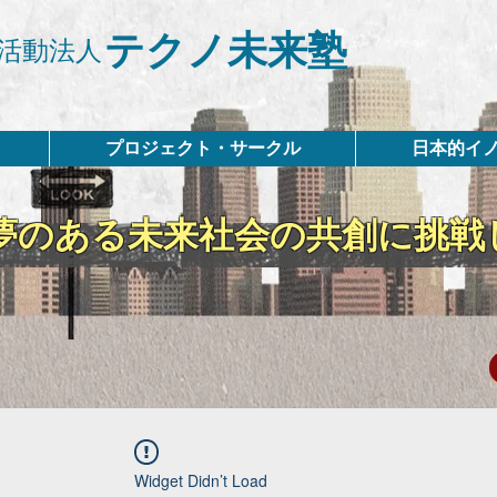
テクノ未来塾
活動法人
プロジェクト・サークル
日本的イ
夢のある未来社会の共創に挑戦
Widget Didn’t Load