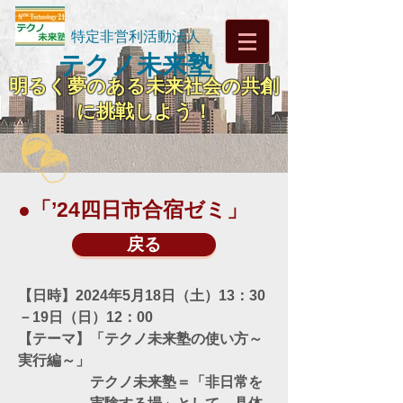
特定非営利活動法人
テクノ未来塾
明るく夢のある未来社会の共創
に挑戦しよう！
●「’24四日市合宿ゼミ」
戻る
【日時】2024年5月18日（土）13：30
－19日（日）12：00
【テーマ】「テクノ未来塾の使い方～
実行編～」
テクノ未来塾＝「非日常を