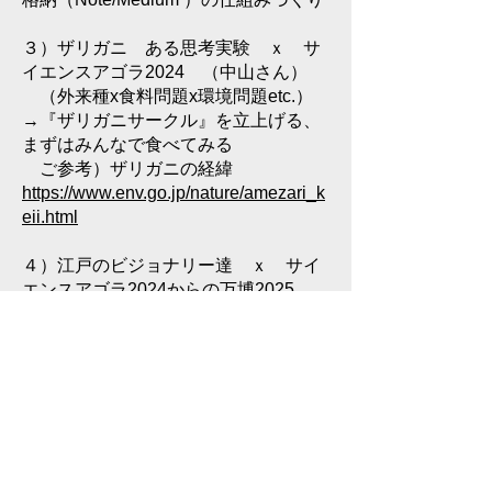
３）ザリガニ ある思考実験 ｘ サ
イエンスアゴラ2024 （中山さん）
（外来種x食料問題x環境問題etc.）
→『ザリガニサークル』を立上げる、
まずはみんなで食べてみる
ご参考）ザリガニの経緯
https://www.env.go.jp/nature/amezari_k
eii.html
４）江戸のビジョナリー達 ｘ サイ
エンスアゴラ2024からの万博2025
（50年に1度だよ、エントリーはタ
ダだよ方式) （吉川）
→江戸をテーマにサイエンスアゴラ
2024にエントリーする
TEAM EXPO 2025 共創チャレンジ
（ブース展示）にエントリーする
ーーーーーーー