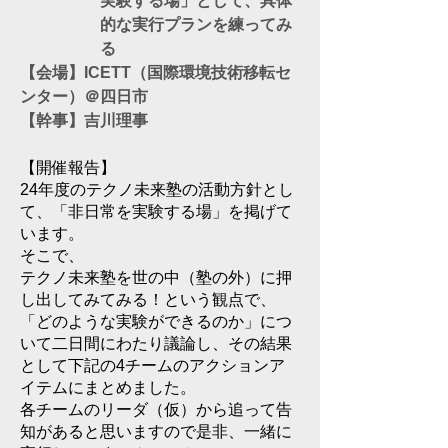
実験する場」として、具体
的な実行プランを練ってみ
る
​【会場】ICETT（国際環境技術移転セ
ンター）＠四日市
​【幹事】吉川
理事
【開催報告】
24年度のテクノ未来塾の活動方針とし
て、「非日常を実験する場」を掲げて
います。
そこで、
テクノ未来塾を世の中（塾の外）に押
し出してみてみる！という観点で、
「どのような実験ができるのか」につ
いて二日間にわたり議論し、その結果
として下記の4チームのアクションア
イテムにまとめました。
各チームのリーダ（仮）から追って告
知があると思いますので是非、一緒に