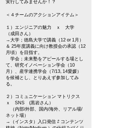
実行してみませんか！？
＜４チームのアクションアイテム＞
１）
エンジニアの魅力 ｘ 大学
（成田さん）
→大学；徳島大学で講義（12 or 1月）
＆ 25年度講義に向け教授会の承認（12
月頃）を目指す。
学会；未来塾をアピールする場とし
て、研究イノベーション学会（10
月）、産学連携学会（7/13, 14愛媛）
を候補とし、とりあえず参加してみ
る。
２）コミュニケーション マトリクス
ｘ SNS (黒岩さん）
（内部/外部、国内/海外、リアル場/
ネット場）
→（インスタ）入口発信 ⇄ コンテンツ
格納（Note/Medium ）の仕組みづくり