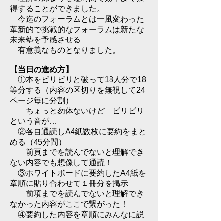
得することができました。
今迄のフォーラムとは一風変わった
革新的で挑戦的なフォーラムは
新たな
未来塾を予感させる
有意義なものとなりました。
【当日の進め方
】
①本をビリビリと破って18人分で18
等分する（内容の区切りを無視して24
ページ毎に分割）
ちょっと勿体ないけど ビリビリ
という音が…
②各自通読しA
4紙数枚に要約をまと
める（45分間）
前頁までを読んでないと理解でき
ない内容でも想像して通読！
③ホワイトボードに要約したA4紙を
章順に貼り合わせて１冊分を掲示
前項までを読んでないと理解でき
なかった内容がここで繋がった！
④要約した内容を章順にみんなに説