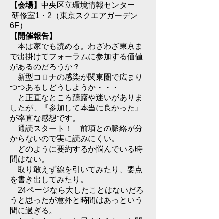
【会場】
中央区立環境情報センター
研修室1・2（東京スクエアガーデン
6F）
【開催報告】
​ 本は家でも読める。わざわざ東京ま
で出掛けてフォーラムに参加する価値
があるのだろうか？
新型コロナの感染が関東圏で広まり
つつあるしどうしようか・・・
と正直なところ躊躇や迷いがありま
したが、『
参加して本当に良かった』
が率直な
感想です。
通読スタート！ 前項との脈絡が分
からないので実に読みにくい。
どのように要約するか悩んでいる時
間はない。
取り敢えず線を引いてみたり、要点
を書き出してみたり。
24ページなら大したことはないだろ
うと思ったが意外と時間はあっという
間に過ぎる。