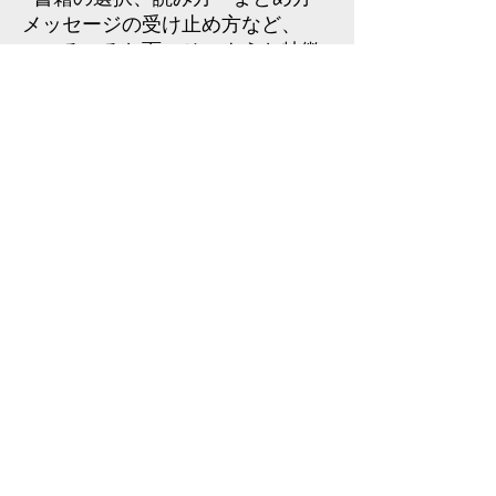
メッセージの受け止め方など、
いろいろな面にそのような特徴
を感じました。
さすがに理系！！
これを更にビジュアルなスライド
に集約すると、そこらの書評には
ない印象に残るまとめになるか
も。
自分も含め、左脳Activeな集団で
あることを確認。デザインセンス
など、右脳鍛錬でよりより面白く
なりそう。
3. ＡＢＤの意義・進め方
たくさんの意見をいただきまし
た。次につなげたいと思います。
—まとめ方に一定の制約を設け
（文字数や枚数など）、書評のよ
うに集約