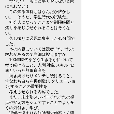
ヤバい！ もっと早くやらないと間
に合わない！
この焦る気持ちはなんだか懐かし
い。
そうだ、学生時代の試験だ。
社会人になってここまで制限時間と
焦りを感じさせられることはそうな
い。
久し振りに必死に集中した45分間で
した。
本の内容については読者それぞれの
解釈があるので詳細は控えますが、
100年時代をどう生きるかについて
考え続けること、人間関係, スキル, 健
康といった無形資産を
磨き続けたりメンテし続けること、
すなわち自らを再創造(リクリエーショ
ン)することの重要性を
考えさせられる内容でした。
また、未来塾メンバーそれぞれの視
点や捉え方をシェアすることでより多
くの気付き、学び、
理解の深まりを短時間で効率よく獲