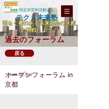
特定非営利活動法人
テクノ未来塾
明るく夢のある未来社会の共創
に挑戦しよう！
過去のフォーラム
戻る
オープンフォーラム in
AUG. 05, 2017
京都