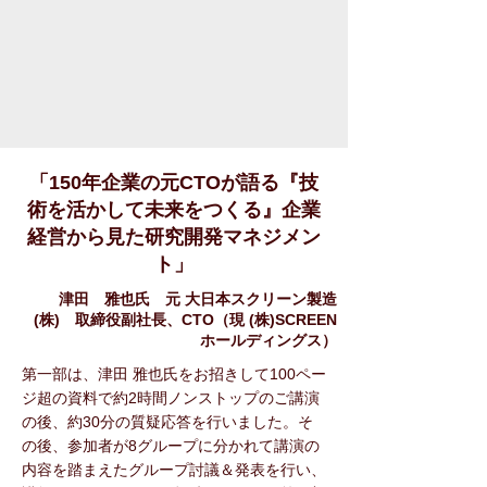
「150年企業の元CTOが語る『技
術を活かして未来をつくる』企業
経営から見た研究開発マネジメン
ト」
津田 雅也氏 元 大日本スクリーン製造
(株) 取締役副社長、CTO（現 (株)SCREEN
ホールディングス）
第一部は、津田 雅也氏をお招きして100ペー
ジ超の資料で約2時間ノンストップのご講演
の後、約30分の質疑応答を行いました。そ
の後、参加者が8グループに分かれて講演の
内容を踏まえたグループ討議＆発表を行い、