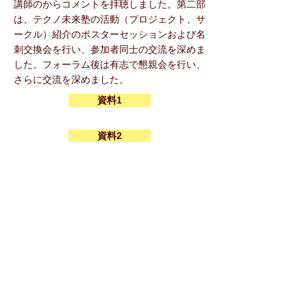
講師のからコメントを拝聴しました。第二部
は、テクノ未来塾の活動（プロジェクト、サ
ークル）紹介のポスターセッションおよび名
刺交換会を行い、参加者同士の交流を深めま
した。フォーラム後は有志で懇親会を行い、
さらに交流を深めました。
資料1
資料2
レポート・写真集
感想・アンケート
< Previous Forum
Next Forum >