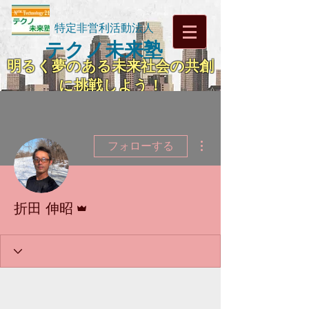
特定非営利活動法人
テクノ未来塾
明るく夢のある未来社会の共創
に挑戦しよう！
その他
フォローする
管理者
折田 伸昭