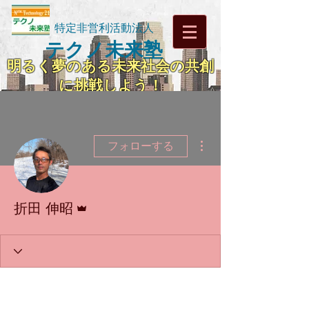
特定非営利活動法人
テクノ未来塾
明るく夢のある未来社会の共創
に挑戦しよう！
その他
フォローする
管理者
折田 伸昭