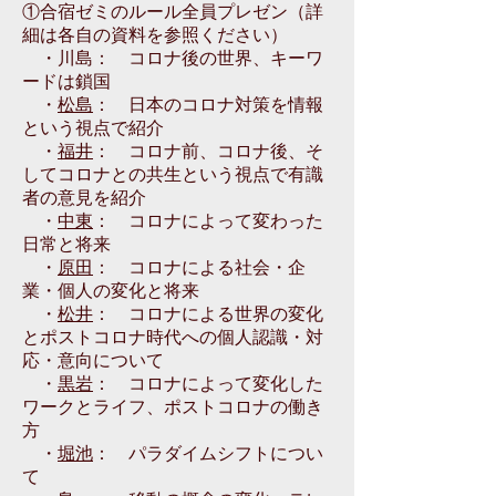
①合宿ゼミのルール全員プレゼン（詳
細は各自の資料を参照ください）
・川島： コロナ後の世界、キーワ
ードは鎖国
・
松島
： 日本のコロナ対策を情報
という視点で紹介
・
福井
： コロナ前、コロナ後、そ
してコロナとの共生という視点で有識
者の意見を紹介
・
中東
： コロナによって変わった
日常と将来
・
原田
： コロナによる社会・企
業・個人の変化と将来
・
松井
： コロナによる世界の変化
とポストコロナ時代への個人認識・対
応・意向について
・
黒岩
： コロナによって変化した
ワークとライフ、ポストコロナの働き
方
・
堀池
： パラダイムシフトについ
て