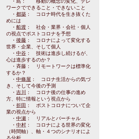
・島： 移動の概念の変化、テレ
ワークでできること・できないこと
・
都築
： コロナ時代を生き抜くた
めには
・
船渡
： 社会・業界・会社・個人
の視点でポストコロナを予想
・
後藤
： コロナによって変化する
世界・企業、そして個人
・
中谷
： 技術は進歩し続けるが、
心は進歩するのか？
・斉藤： リモートワークは標準化
するか？
・
中條屋
： コロナ生活からの気づ
き、そして今後の予測
・
吉川
： コロナ後の仕事の進め
方、特に情報という視点から
・
折田
： ポストコロナについて企
業の視点から
・
中瀬
： リアルとバーチャル
・
中村
： コロナによる世界の変化
（時間軸）、軸・４つのシナリオによ
る分析