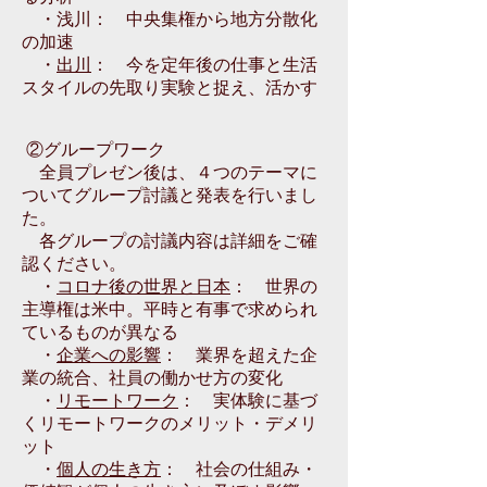
・浅川： 中央集権から地方分散化
の加速
・
出川
： 今を定年後の仕事と生活
スタイルの先取り実験と捉え、活かす
②
グループワーク
全員プレゼン後は、４つのテーマに
ついてグループ討議と発表を行いまし
た。
各グループの討議内容は詳細をご確
認ください。
・
コロナ後の世界と日本
： 世界の
主導権は米中。平時と有事で求められ
ているものが異なる
・
企業への影響
： 業界を超えた企
業の統合、社員の働かせ方の変化
・
リモートワーク
： 実体験に基づ
くリモートワークのメリット・デメリ
ット
・
個人の生き方
： 社会の仕組み・