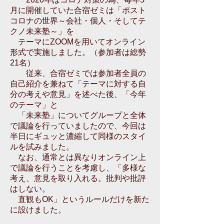
月に開催していた合宿ゼミは「ポスト
コロナの世界～会社・個人・そしてテ
クノ未来塾～」を
テーマにZOOMを用いてオンライン
形式で実施しました。（参加者は総勢
21名）
従来、合宿ゼミでは参加者全員の
自己紹介を兼ねて「テーマに対する自
分の考えや意見」を述べた後、「今年
のテーマ」と
「未来塾」についてグループと全体
で議論を行っていましたので、今回は
半日にギュッと濃縮して同様のスタイ
ルを試みました。
なお、通常とは異なりオンライン上
で議論を行うことを考慮し、「多様な
考え、意見を取り入れる。批判や批評
はしない。
直観もOK」
という
ルールだけを新た
に設けました。