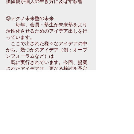
価値観が個人の生き方に及ぼす影響
③テクノ未来塾の未来
毎年、会員・塾生が未来塾をより
活性化させるためのアイデア出しを行
っています。
ここで出された様々なアイデアの中
から、幾つかのアイデア（例：オープ
ンフォーラムなど）は
既に実行されています。今回、提案
されたアイデアは、更なる検討を予定
しています。
１）未来塾のコミュニケーションを
活性化させるために
・昔のように毎月、開催できない
か
・フォーラムはリアルとオンライ
ン（個人やサテライト）を併用するこ
とはできないか
・オンラインであれば気軽に開